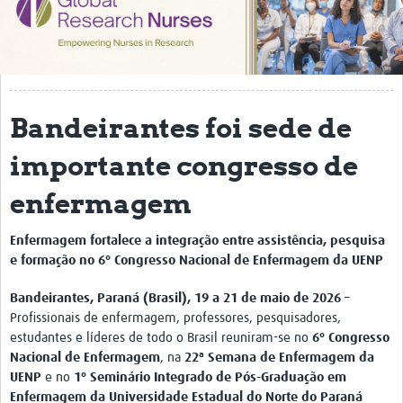
Impact
Activities
eLearning
Bandeirantes foi sede de
Resources
importante congresso de
Special resource: Evidence based nursing
enfermagem
Evidently Cochrane
Enfermagem fortalece a integração entre assistência, pesquisa
Best nursing practice
e formação no 6º Congresso Nacional de Enfermagem da UENP
COVID-19
Bandeirantes, Paraná (Brasil), 19 a 21 de maio de 2026
–
Resources Gateway
Profissionais de enfermagem, professores, pesquisadores,
estudantes e líderes de todo o Brasil reuniram-se no
6º Congresso
Creating a Research Club
Nacional de Enfermagem
, na
22ª Semana de Enfermagem da
UENP
e no
1º Seminário Integrado de Pós-Graduação em
Supported Learning Guidance Kit
Enfermagem da Universidade Estadual do Norte do Paraná