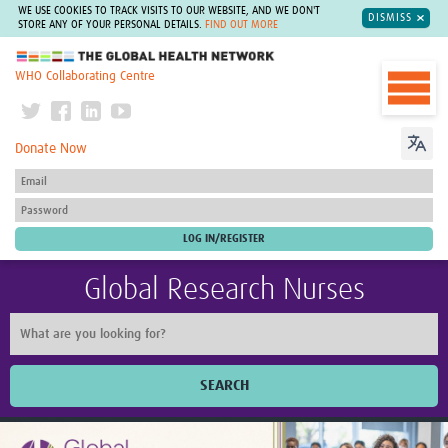
WE USE COOKIES TO TRACK VISITS TO OUR WEBSITE, AND WE DON'T
DISMISS
STORE ANY OF YOUR PERSONAL DETAILS.
FIND OUT MORE
The Global Health Network
WHO Collaborating Centre
Donate Now
Global Research Nurses
SEARCH
Home