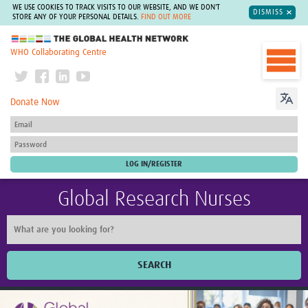
WE USE COOKIES TO TRACK VISITS TO OUR WEBSITE, AND WE DON'T
DISMISS
STORE ANY OF YOUR PERSONAL DETAILS.
FIND OUT MORE
The Global Health Network
WHO Collaborating Centre
Donate Now
Global Research Nurses
SEARCH
Home