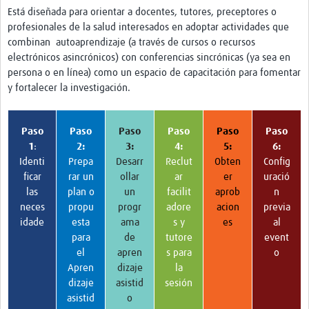
Está diseñada para orientar a docentes, tutores, preceptores o
News & Events
profesionales de la salud interesados en adoptar actividades que
combinan autoaprendizaje (a través de cursos o recursos
electrónicos asincrónicos) con conferencias sincrónicas (ya sea en
persona o en línea) como un espacio de capacitación para fomentar
y fortalecer la investigación.
Paso
Paso
Paso
Paso
Paso
Paso
1
:
2:
3:
4:
5:
6:
Identi
Prepa
Desarr
Reclut
Obten
Config
ficar
rar un
ollar
ar
er
uració
las
plan o
un
facilit
aprob
n
neces
propu
progr
adore
acion
previa
idade
esta
ama
s y
es
al
para
de
tutore
event
el
apren
s para
o
Apren
dizaje
la
dizaje
asistid
sesión
asistid
o