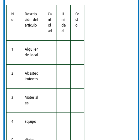
N
Descrip
Ca
U
Co
o.
ción del
nt
ni
st
artículo
id
da
o
ad
d
1
Alquiler
de local
2
Abastec
imiento
3
Material
es
4
Equipo