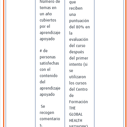
Número de
que
temas en
reciben
un año
una
cubiertos
puntuación
por el
del 80% en
aprendizaje
la
apoyado
evaluación
del curso
# de
después
personas
del primer
satisfechas
intento (si
con el
se
contenido
utilizaron
del
los cursos
aprendizaje
del Centro
apoyado
de
Formación
Se
THE
recogen
GLOBAL
comentario
HEALTH
s.
NETWORK)