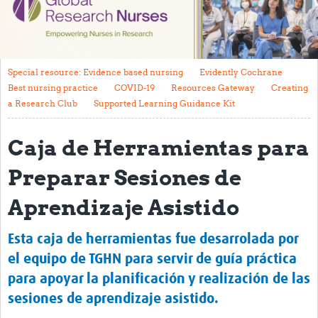
Impact
Activities
Special resource: Evidence based nursing
Evidently Cochrane
eLearning
Best nursing practice
COVID-19
Resources Gateway
Creating
a Research Club
Supported Learning Guidance Kit
Resources
Caja de Herramientas para
Special resource: Evidence based nursing
Evidently Cochrane
Preparar Sesiones de
Best nursing practice
Aprendizaje Asistido
COVID-19
Esta caja de herramientas fue desarrolada por
Resources Gateway
el equipo de TGHN para servir de guía práctica
Creating a Research Club
para apoyar la planificación y realización de las
sesiones de aprendizaje asistido.
Supported Learning Guidance Kit