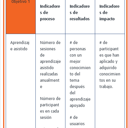
Objetivo 1
Indicadore
Indicadore
Indicadore
s de
s de
s de
proceso
resultados
impacto
Aprendizaj
Número de
# de
# de
e asistido
sesiones
personas
participant
de
con un
es que han
aprendizaje
mejor
aplicado y
asistido
conocimien
adquirido
realizadas
to del
conocimien
anualment
tema
tos en su
e
después
trabajo.
del
Número de
aprendizaje
participant
apoyado
es en cada
sesión
# de
usuarios