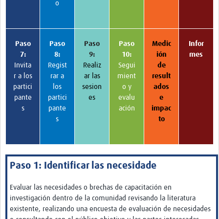
o
Paso
Paso
Paso
Paso
Medic
Infor
7:
8:
9:
10:
ión
mes
Invita
Regist
Realiz
Segui
de
r a los
rar a
ar las
mient
result
partici
los
sesion
o y
ados
pante
partici
es
evalu
e
s
pante
ación
impac
s
to
Paso 1: Identificar las necesidade
Evaluar las necesidades o brechas de capacitación en
investigación dentro de la comunidad revisando la literatura
existente, realizando una encuesta de evaluación de necesidades